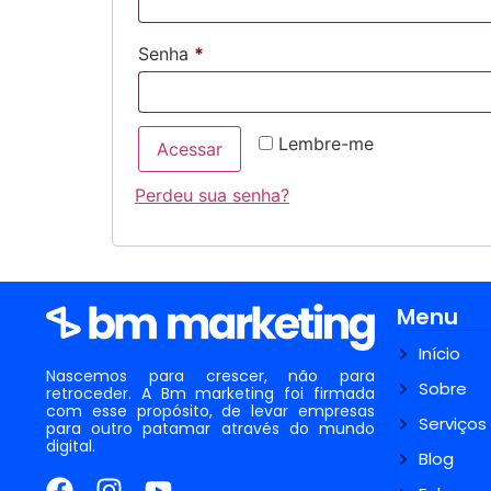
Senha
*
Lembre-me
Acessar
Perdeu sua senha?
Menu
Início
Nascemos para crescer, não para
Sobre
retroceder. A Bm marketing foi firmada
com esse propósito, de levar empresas
Serviços
para outro patamar através do mundo
digital.
Blog