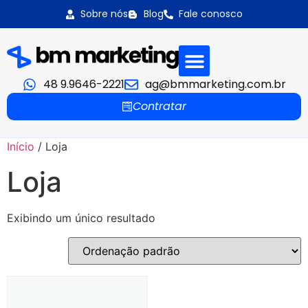
Sobre nós
Blog
Fale conosco
48 9.9646-2221
ag@bmmarketing.com.br
Sobre nós
Contratar
Início
/ Loja
Loja
Exibindo um único resultado